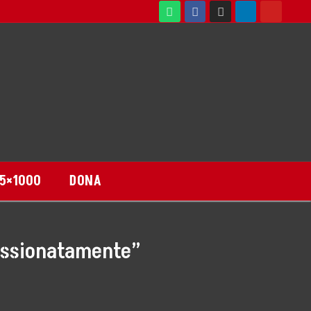
5×1000
DONA
passionatamente”