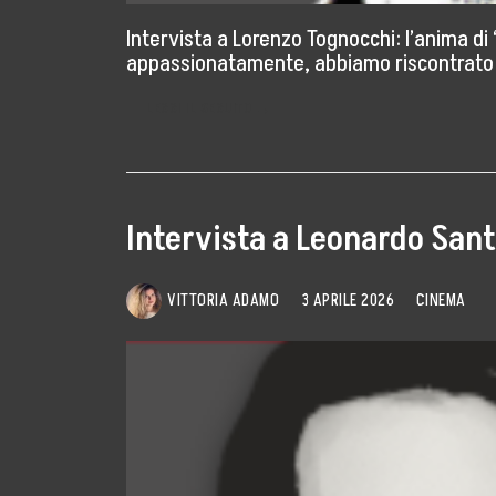
Eventi Culturali
Intervista a Lorenzo Tognocchi: l’anima di
appassionatamente, abbiamo riscontrato pe
#MetaBlog
LEGGI IL SEGUITO →
Diventa Socio
Contatti
Intervista a Leonardo Sant
Area Press
Comunicati Stampa
VITTORIA ADAMO
3 APRILE 2026
CINEMA
Rassegna Stampa
Cartella Stampa
Contatta Ufficio Stampa
5×1000