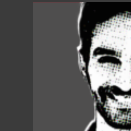
Storia, Mission e Vision
Fondatori
Direttivo
Speaker
Docenti
Blogger
La Nostra Rete
Attività
Corsi e Masterclass
Radio ERRE18