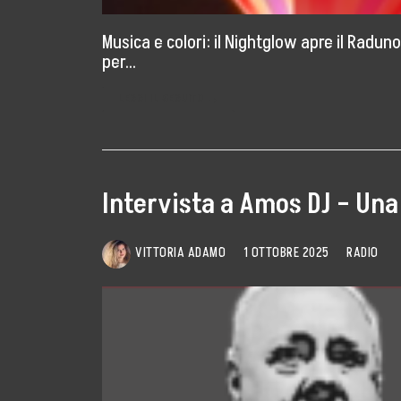
Musica e colori: il Nightglow apre il Raduno
per…
LEGGI IL SEGUITO →
Intervista a Amos DJ – Una 
VITTORIA ADAMO
1 OTTOBRE 2025
RADIO