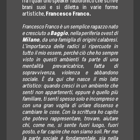
fra i quali uno speaker radiofonico che scrive
brani suoi e si diletta in varie forme
Eventi Culturali
artistiche,
Francesco Franco.
#MetaBlog
Francesco Franco è un semplice ragazzo nato
e cresciuto a
Baggio
, nella periferia ovest di
Diventa Socio
Milano
, da una famiglia di origini calabresi.
L’importanza delle radici si ripercuote in
tutto il mio essere, perché ciò che ho sempre
Contatti
visto in questi ambienti fa parte di una
mentalità prevaricatrice, fatta di
Area Press
sopravvivenza, violenza e abbandono
sociale. È da qui che nasce il mio lato
Comunicati Stampa
artistico: quando cresci in un ambiente che
senti non appartenerti, eppure è quello più
Rassegna Stampa
familiare, ti senti spesso solo e incompreso e
con una gran voglia di urlare dissenso e
Cartella Stampa
cambiare le cose. Con la scrittura ho capito
che potevo rappresentare, trovare, aiutare
Contatta Ufficio Stampa
chi, come me, si sente fuori luogo, fuori
posto, e far capire che non siamo soli. Per me
la parte sociale è fondamentale, sia nella
5×1000