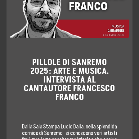
Storia, Mission e Vision
Fondatori
Direttivo
Speaker
PILLOLE DI SANREMO
Docenti
2025: ARTE E MUSICA.
INTERVISTA AL
Blogger
CANTAUTORE FRANCESCO
La Nostra Rete
FRANCO
Attività
Corsi e Masterclass
Dalla Sala Stampa Lucio Dalla, nella splendida
cornice di Sanremo, si conoscono vari artisti
Radio ERRE18