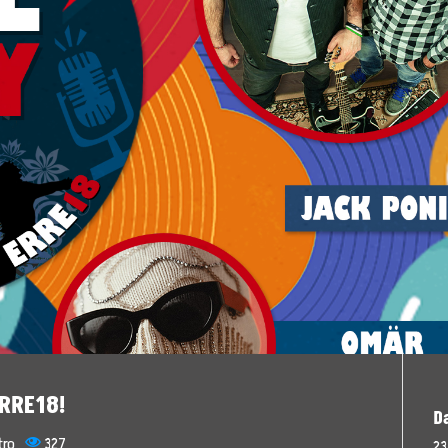
ision
ERRE18!
D
s
tro
327
23