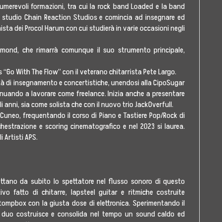
umerevoli formazioni, tra cui la rock band Loaded e la band
emo studio Chain Reaction Studios e comincia ad insegnare ed
sta dei Procol Harum con cui studierà in varie occasioni negli
mmond, che rimarrà comunque il suo strumento principale,
es “Go With The Flow” con il veterano chitarrista Pete Largo.
ità di insegnamento e concertistiche, unendosi alla CipoSugar
tinuando a lavorare come freelance. Inizia anche a presentare
li anni, sia come solista che con il nuovo trio JackOverfull.
 Cuneo, frequentando il corso di Piano e Tastiere Pop/Rock di
hestrazione e scoring cinematografico e nel 2023 si laurea.
 Artisti APS.
iettano da subito lo spettatore nel flusso sonoro di questo
vo fatto di chitarre, lapsteel guitar e ritmiche costruite
 stompbox con la giusta dose di elettronica. Sperimentando il
 il duo costruisce e consolida nel tempo un sound caldo ed