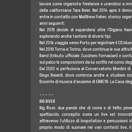
lavora come organista freelance e unendosi a inn
della californiana Tara Beier. Nel 2014 apre il d
entra in contatto con Matthew Fisher, storico organi
anni seguenti.
Nel 2015 decide di espandersi oltre l’Organo Ha
esplorando anche tastiere di diversi tipi.
Nel 2016 viaggia verso Porto per registrare il CD blu
Nel 2018 Torna a Torino, dove continua le sue attiv
Band (tributo ufficiale Zucchero Fornaciari) e con
sul palco le composizioni da lui scritte nel corso deg
Dal 2020 si perfeziona al Conservatorio Ghedini di
Diego Baiardi, dove comincia anche a studiare orc
Docente di musica d’assieme di ERRE18: La Casa degli
– – – – –
BIG RIVER
Big River, due parole che di nome e di fatto pro
spettacolo, concepito come un live set innovati
attraverso l’utilizzo di loopstation e percussioni
proprio modo di suonare nei vari contesti live,