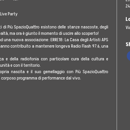
24
 Live Party
L
i di Più SpazioQuattro esistono delle stanze nascoste, degli
Vi
ltà, ma ora è giunto il momento di uscire allo scoperto!
d una nuova associazione: ERRE18: La Casa degli Artisti APS
S
 hanno contribuito a mantenere longeva Radio Flash 97.6, una
ca e della radiofonia con particolare cura della cultura e
ità e con il territorio.
ropria nascita e il suo gemellaggio con Più SpazioQuattro
un corposo programma di performance dal vivo.
pa