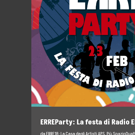
Storia, Mission e V
Fondatori
Direttivo
Speaker
Docenti
Blogger
La Nostra Rete
Attività
ERREParty: La festa di Radio 
Corsi e Masterclas
da
ERRE18: La Casa degli Artisti APS
,
Più SpazioQuat