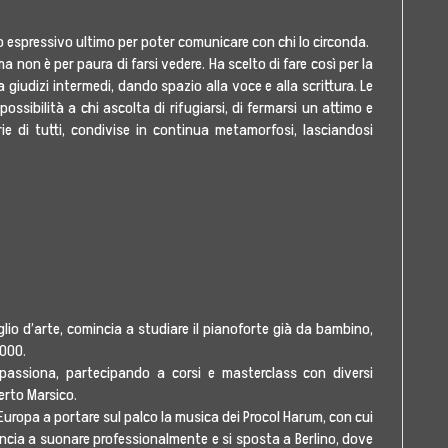
Stampa
zzo espressivo ultimo per poter comunicare con chi lo circonda.
on è per paura di farsi vedere. Ha scelto di fare così per la
a giudizi intermedi, dando spazio alla voce e alla scrittura. Le
ssibilità a chi ascolta di rifugiarsi, di fermarsi un attimo e
orie di tutti, condivise in continua metamorfosi, lasciandosi
glio d’arte, comincia a studiare il pianoforte già da bambino,
2000.
assiona, partecipando a corsi e masterclass con diversi
erto Marsico.
Europa a portare sul palco la musica dei Procol Harum, con cui
mincia a suonare professionalmente e si sposta a Berlino, dove