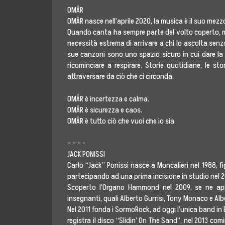
OMÄR
Contatta Ufficio 
OMÄR nasce nell’aprile 2020, la musica è il suo me
Quando canta ha sempre parte del volto coperto, ma n
5×1000
necessità estrema di arrivare a chi lo ascolta senz
sue canzoni sono uno spazio sicuro in cui dare la po
ricominciare a respirare. Storie quotidiane, le st
attraversare da ciò che ci circonda.
OMÄR è incertezza e calma.
OMÄR è sicurezza e caos.
OMÄR è tutto ciò che vuoi che io sia.
– – – –
JACK PONISSI
Carlo “Jack” Ponissi nasce a Moncalieri nel 1988, fi
partecipando ad una prima incisione in studio nel 
Scoperto l’Organo Hammond nel 2009, se ne app
insegnanti, quali Alberto Gurrisi, Tony Monaco e Alb
Nel 2011 fonda i SormoRock, ad oggi l’unica band in 
registra il disco “Slidin’ On The Sand”, nel 2013 co