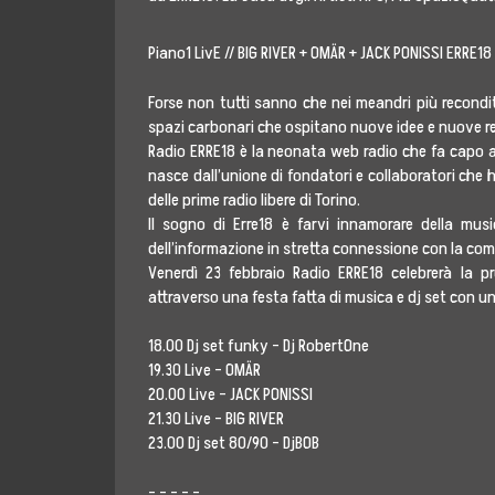
Radio ERRE18
Piano1 LivE // BIG RIVER + OMÄR + JACK PONISSI ERRE18
Eventi Culturali
Forse non tutti sanno che nei meandri più recondit
spazi carbonari che ospitano nuove idee e nuove rea
#MetaBlog
Radio ERRE18 è la neonata web radio che fa capo a
nasce dall’unione di fondatori e collaboratori che
Diventa Socio
delle prime radio libere di Torino.
Il sogno di Erre18 è farvi innamorare della musi
dell’informazione in stretta connessione con la comun
Contatti
Venerdì 23 febbraio Radio ERRE18 celebrerà la p
attraverso una festa fatta di musica e dj set con 
Area Press
18.00 Dj set funky – Dj RobertOne
19.30 Live – OMÄR
Comunicati Stam
20.00 Live – JACK PONISSI
21.30 Live – BIG RIVER
Rassegna Stampa
23.00 Dj set 80/90 – DjBOB
Cartella Stampa
– – – – –