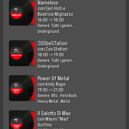
Nameless
con
Fjori Hoti e
Beatrice Migliazzo
16:00
->
18:00
Genere:
Tutti i generi
,
Underground
ZOObeSTation
con
Zoo Station
18:00
->
19:00
Genere:
Tutti i generi
,
Underground
Power Of Metal
con
Andy Rage
19:00
->
21:00
Genere:
80s
,
Hard Rock
,
Heavy Metal
,
Metal
Il Salotto Di Mao
con
Mauro "Mao"
Gurlino