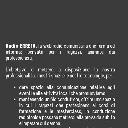
Storia, Mission e Vision
Fondatori
Direttivo
Speaker
Radio ERRE18,
la web radio comunitaria che forma ed
informa; pensata per i ragazzi, animata dai
professionisti.
Docenti
L’obiettivo è mettere a disposizione la nostra
Blogger
professionalità, i nostri spazi e le nostre tecnologie, per:
La Nostra Rete
dare spazio alla comunicazione relativa agli
eventi e alle attività locali che promuoviamo;
Attività
mantenendo un filo conduttore, offrire uno spazio
in cui i ragazzi che partecipano ai corsi di
Corsi e Masterclass
formazione e le masterclass, in conduzione
radiofonica possano mettersi alla prova da subito
e imparare sul campo;
Radio ERRE18