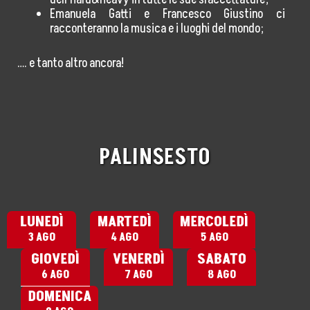
Emanuela Gatti e Francesco Giustino ci
racconteranno la musica e i luoghi del mondo;
…. e tanto altro ancora!
PALINSESTO
LUNEDÌ
MARTEDÌ
MERCOLEDÌ
3 AGO
4 AGO
5 AGO
GIOVEDÌ
VENERDÌ
SABATO
6 AGO
7 AGO
8 AGO
DOMENICA