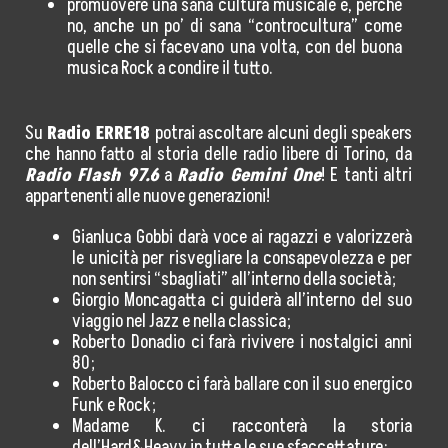
promuovere una sana cultura musicale e, perché
no, anche un po’ di sana “controcultura” come
Eventi Culturali
quelle che si facevano una volta, con del buona
musica Rock a condire il tutto.
#MetaBlog
Diventa Socio
Su
Radio ERRE18
potrai ascoltare alcuni degli speakers
che hanno fatto al storia delle radio libere di Torino, da
Contatti
Radio Flash 97.6
a
Radio Gemini One
! E tanti altri
appartenenti alle nuove generazioni!
Area Press
Gianluca Gobbi darà voce ai ragazzi e valorizzerà
le unicità per risvegliare la consapevolezza e per
Comunicati Stampa
non sentirsi “sbagliati” all’interno della società;
Giorgio Moncagatta ci guiderà all’interno del suo
Rassegna Stampa
viaggio nel Jazz e nella classica;
Roberto Donadio ci farà rivivere i nostalgici anni
Cartella Stampa
80;
Roberto Balocco ci farà ballare con il suo energico
Contatta Ufficio Stampa
Funk e Rock;
Madame K. ci racconterà la storia
5×1000
dell’Hard&Heavy in tutte le sue sfaccettature;