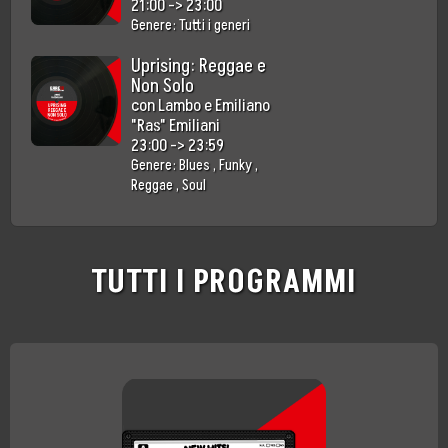
21:00
->
23:00
Genere:
Tutti i generi
Uprising: Reggae e
Non Solo
con
Lambo e Emiliano
"Ras" Emiliani
23:00
->
23:59
Genere:
Blues
,
Funky
,
Reggae
,
Soul
TUTTI I PROGRAMMI