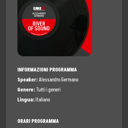
Storia, Mission e Vision
Fondatori
Direttivo
Speaker
Docenti
INFORMAZIONI PROGRAMMA
Blogger
Speaker:
Alessandro Germano
La Nostra Rete
Genere:
Tutti i generi
Attività
Lingua:
Italiano
Corsi e Masterclass
ORARI PROGRAMMA
Radio ERRE18