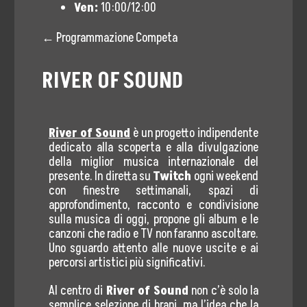
Ven:
10:00/12:00
Eventi Culturali
← Programmazione Competa
#MetaBlog
RIVER OF SOUND
Diventa Socio
Contatti
River of Sound
è un progetto indipendente
dedicato alla scoperta e alla divulgazione
Area Press
della miglior musica internazionale del
presente. In diretta su
Twitch
ogni weekend
Comunicati Stampa
con finestre settimanali, spazi di
approfondimento, racconto e condivisione
Rassegna Stampa
sulla musica di oggi, propone gli album e le
canzoni che radio e TV non faranno ascoltare.
Cartella Stampa
Uno sguardo attento alle nuove uscite e ai
percorsi artistici più significativi.
Contatta Ufficio Stampa
Al centro di
River of Sound
non c’è solo la
5×1000
semplice selezione di brani, ma l’idea che la