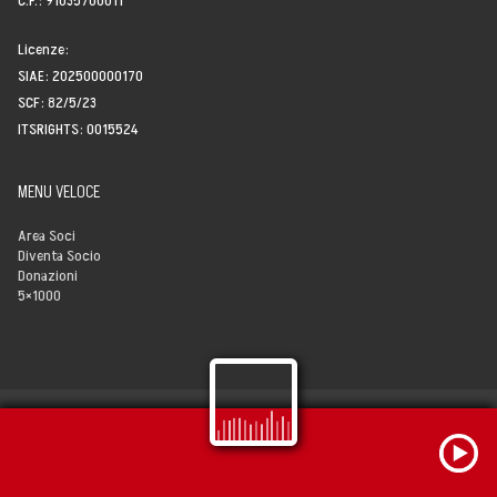
C.F.: 91035700011
Storia, Mission e Vision
Licenze:
SIAE: 202500000170
Fondatori
SCF: 82/5/23
ITSRIGHTS: 0015524
Direttivo
MENU VELOCE
Speaker
Area Soci
Docenti
Diventa Socio
Donazioni
5×1000
Blogger
La Nostra Rete
Attività
Corsi e Masterclass