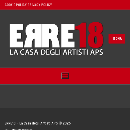
Vai
COOKIE POLICY
PRIVACY POLICY
al
contenuto
DONA
Home
ERRE18 – La Casa degli Artisti APS © 2026
Noi