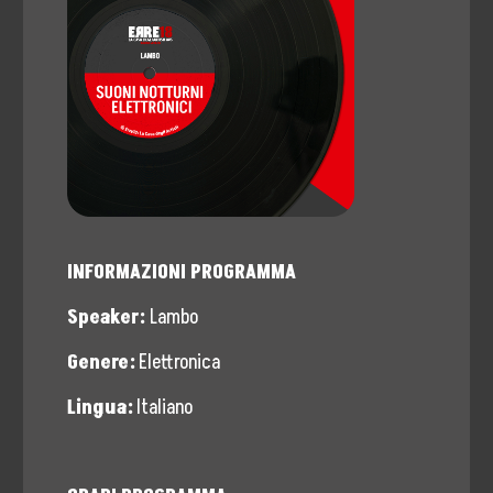
Storia, Mission e Vision
Fondatori
Direttivo
Speaker
Docenti
INFORMAZIONI PROGRAMMA
Blogger
Speaker:
Lambo
La Nostra Rete
Genere:
Elettronica
Attività
Lingua:
Italiano
Corsi e Masterclass
Radio ERRE18