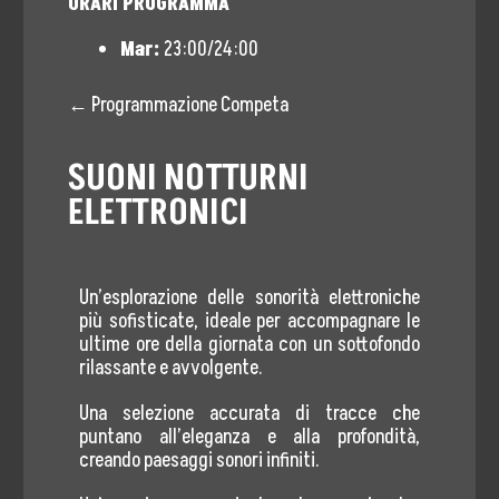
ORARI PROGRAMMA
Eventi Culturali
Mar:
23:00/24:00
#MetaBlog
← Programmazione Competa
Diventa Socio
SUONI NOTTURNI
Contatti
ELETTRONICI
Area Press
Comunicati Stampa
Un’esplorazione delle sonorità elettroniche
più sofisticate, ideale per accompagnare le
Rassegna Stampa
ultime ore della giornata con un sottofondo
rilassante e avvolgente.
Cartella Stampa
Una selezione accurata di tracce che
puntano all’eleganza e alla profondità,
Contatta Ufficio Stampa
creando paesaggi sonori infiniti.
5×1000