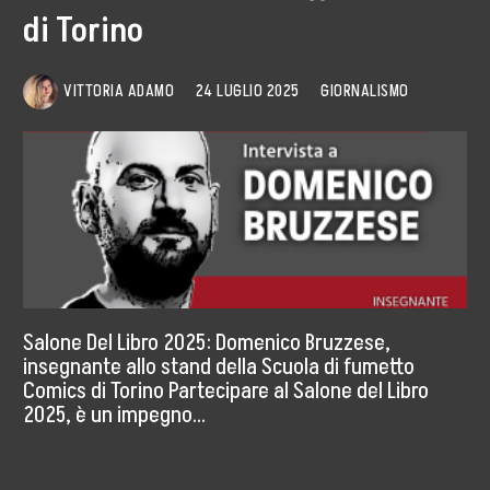
di Torino
Storia, Mission e Vision
Fondatori
VITTORIA ADAMO
24 LUGLIO 2025
GIORNALISMO
Direttivo
Speaker
Docenti
Blogger
La Nostra Rete
Salone Del Libro 2025: Domenico Bruzzese,
insegnante allo stand della Scuola di fumetto
Attività
Comics di Torino Partecipare al Salone del Libro
2025, è un impegno…
Corsi e Masterclass
LEGGI IL SEGUITO →
Radio ERRE18