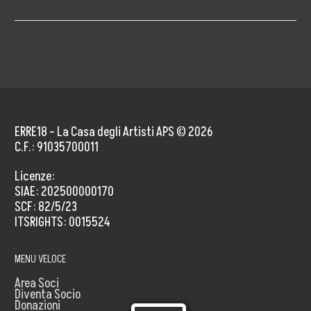
Eventi Culturali
#MetaBlog
Diventa Socio
Contatti
ERRE18 – La Casa degli Artisti APS © 2026
C.F.: 91035700011
Area Press
Licenze:
Comunicati Stampa
SIAE: 202500000170
SCF: 82/5/23
Rassegna Stampa
ITSRIGHTS: 0015524
Cartella Stampa
MENU VELOCE
Contatta Ufficio Stampa
Area Soci
Diventa Socio
Donazioni
5×1000