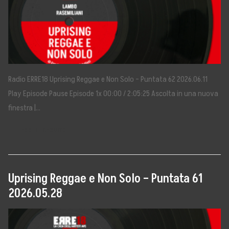
Contatta Ufficio Stampa
5×1000
Radio ERRE18 Uprising Reggae e Non Solo – Puntata 62 2026.06.11
Play Episode Pause Episode 1x 00:00 / 2:05:25 Ascolta in una nuova
finestra |…
LEGGI IL SEGUITO →
Uprising Reggae e Non Solo – Puntata 61
2026.05.28