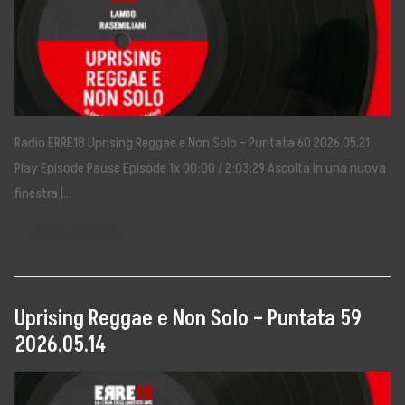
Radio ERRE18 Uprising Reggae e Non Solo – Puntata 60 2026.05.21
Play Episode Pause Episode 1x 00:00 / 2:03:29 Ascolta in una nuova
finestra |…
LEGGI IL SEGUITO →
Uprising Reggae e Non Solo – Puntata 59
2026.05.14