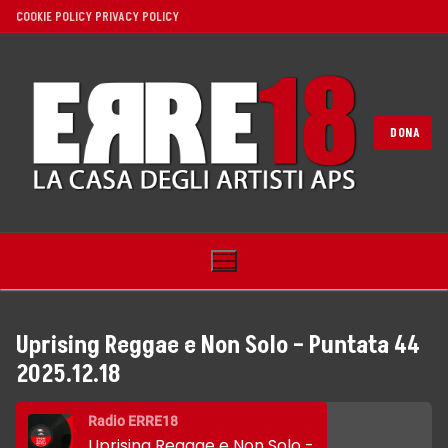
Vai
COOKIE POLICY
PRIVACY POLICY
al
contenuto
DONA
Uprising Reggae e Non Solo – Puntata 44
2025.12.18
Home
Radio ERRE18
Noi
Uprising Reggae e Non Solo - Puntata 44 2025.12.18