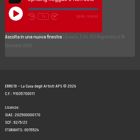
Storia, Mission e Vision
Play
1x
00:00
/
2:04:30
Episode
Fondatori
Ascolta in una nuova finestra
|
Durata: 2:04:30
|
Registrato il 18
Direttivo
Dicembre 2025
Speaker
Docenti
Blogger
ERRE18 – La Casa degli Artisti APS © 2026
C.F.: 91035700011
La Nostra Rete
Licenze:
SIAE: 202500000170
Attività
SCF: 82/5/23
ITSRIGHTS: 0015524
Corsi e Masterclass