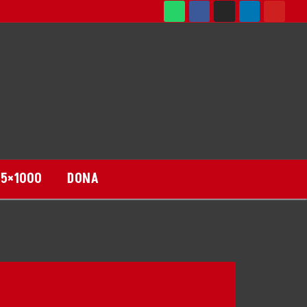
DONA
5×1000