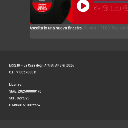
Play
1x
Storia, Mission e V
Episode
Fondatori
Ascolta in una nuova finestra
|
Durata: 1:51:00
|
Registrat
Direttivo
Speaker
ERRE18 – La Casa degli Artisti APS © 2026
Docenti
C.F.: 91035700011
Blogger
Licenze:
SIAE: 202500000170
La Nostra Rete
SCF: 82/5/23
ITSRIGHTS: 0015524
Attività
Corsi e Masterclas