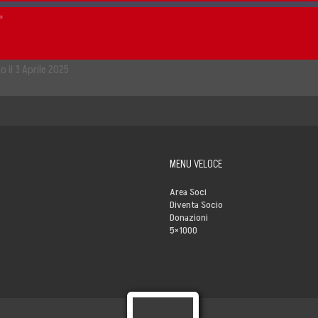
ision
o il 3 Aprile 2025
MENU VELOCE
Area Soci
Diventa Socio
Donazioni
5×1000
s