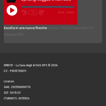
Storia, Mission e Vision
Play
1x
00:00
/
1:58:54
Episode
Fondatori
Ascolta in una nuova finestra
|
Durata: 1:58:54
|
Registrato il 13
Direttivo
Febbraio 2025
Speaker
Docenti
Blogger
ERRE18 – La Casa degli Artisti APS © 2026
C.F.: 91035700011
La Nostra Rete
Licenze:
SIAE: 202500000170
Attività
SCF: 82/5/23
ITSRIGHTS: 0015524
Corsi e Masterclass