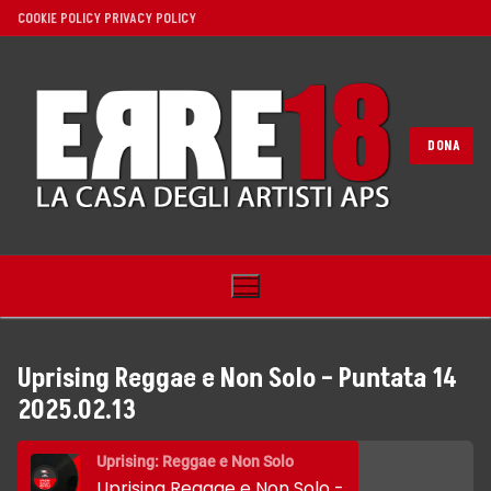
Vai
COOKIE POLICY
PRIVACY POLICY
al
contenuto
DONA
Uprising Reggae e Non Solo – Puntata 14
2025.02.13
Home
Uprising: Reggae e Non Solo
Noi
Uprising Reggae e Non Solo - Puntata 14 2025.02.13