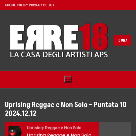
Vai
COOKIE POLICY
PRIVACY POLICY
al
contenuto
DONA
Uprising Reggae e Non Solo – Puntata 10
2024.12.12
Home
Uprising: Reggae e Non Solo
Noi
Uprising Reggae e Non Solo - Puntata 10 2024.12.12