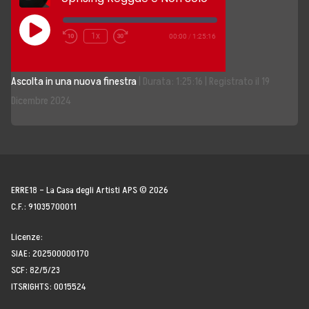
Storia, Mission e Vision
Play
1x
00:00
/
1:25:16
Episode
Fondatori
Ascolta in una nuova finestra
|
Durata: 1:25:16
|
Registrato il 19
Direttivo
Dicembre 2024
Speaker
Docenti
Blogger
ERRE18 – La Casa degli Artisti APS © 2026
C.F.: 91035700011
La Nostra Rete
Licenze:
SIAE: 202500000170
Attività
SCF: 82/5/23
ITSRIGHTS: 0015524
Corsi e Masterclass