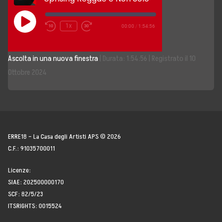
Storia, Mission e Vision
Play
1x
00:00
/
1:54:56
Episode
Fondatori
Ascolta in una nuova finestra
|
Durata: 1:54:56
|
Registrato il 10
Direttivo
Ottobre 2024
Speaker
Docenti
Blogger
ERRE18 – La Casa degli Artisti APS © 2026
C.F.: 91035700011
La Nostra Rete
Licenze:
SIAE: 202500000170
Attività
SCF: 82/5/23
ITSRIGHTS: 0015524
Corsi e Masterclass