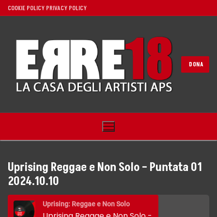
Vai
COOKIE POLICY
PRIVACY POLICY
al
contenuto
DONA
Uprising Reggae e Non Solo – Puntata 01
2024.10.10
Home
Uprising: Reggae e Non Solo
Noi
Uprising Reggae e Non Solo - Puntata 01 2024.10.10