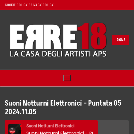
Vai
COOKIE POLICY
PRIVACY POLICY
al
contenuto
DONA
Suoni Notturni Elettronici – Puntata 05
2024.11.05
Home
Suoni Notturni Elettronici
Noi
Suoni Notturni Elettronici - Puntata 05 2024.11.05