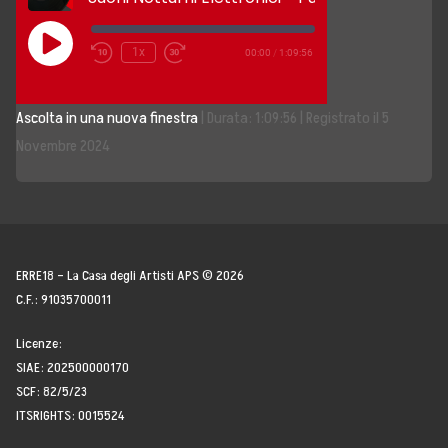
Storia, Mission e Vision
Play
1x
00:00
/
1:09:56
Episode
Fondatori
Ascolta in una nuova finestra
|
Durata: 1:09:56
|
Registrato il 5
Direttivo
Novembre 2024
Speaker
Docenti
Blogger
ERRE18 – La Casa degli Artisti APS © 2026
C.F.: 91035700011
La Nostra Rete
Licenze:
SIAE: 202500000170
Attività
SCF: 82/5/23
ITSRIGHTS: 0015524
Corsi e Masterclass