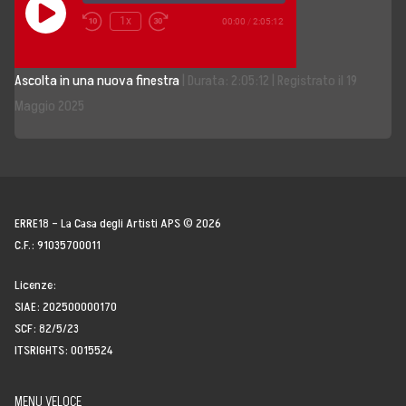
Play
1x
00:00
/
2:05:12
Episode
Storia, Mission e Vision
Ascolta in una nuova finestra
|
Durata: 2:05:12
|
Registrato il 19
Fondatori
Maggio 2025
Direttivo
Speaker
Docenti
ERRE18 – La Casa degli Artisti APS © 2026
C.F.: 91035700011
Blogger
Licenze:
La Nostra Rete
SIAE: 202500000170
SCF: 82/5/23
Attività
ITSRIGHTS: 0015524
Corsi e Masterclass
MENU VELOCE