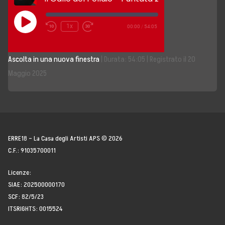
Storia, Mission e Vision
Play
1x
00:00
/
54:05
Episode
Fondatori
Ascolta in una nuova finestra
|
Durata: 54:05
|
Registrato il 20
Direttivo
Maggio 2025
Speaker
Docenti
Blogger
ERRE18 – La Casa degli Artisti APS © 2026
C.F.: 91035700011
La Nostra Rete
Licenze:
SIAE: 202500000170
Attività
SCF: 82/5/23
ITSRIGHTS: 0015524
Corsi e Masterclass