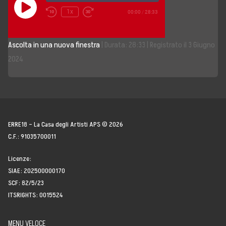
Play
1x
00:00
/
28:33
Episode
Storia, Mission e Vision
Ascolta in una nuova finestra
|
Durata: 28:33
|
Registrato il 3 Giugno
Fondatori
2024
Direttivo
Speaker
Docenti
ERRE18 – La Casa degli Artisti APS © 2026
C.F.: 91035700011
Blogger
Licenze:
La Nostra Rete
SIAE: 202500000170
SCF: 82/5/23
Attività
ITSRIGHTS: 0015524
Corsi e Masterclass
MENU VELOCE