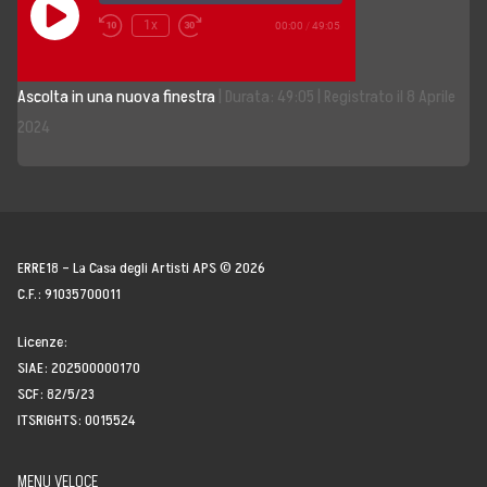
Play
1x
00:00
/
49:05
Episode
Storia, Mission e Vision
Ascolta in una nuova finestra
|
Durata: 49:05
|
Registrato il 8 Aprile
Fondatori
2024
Direttivo
Speaker
Docenti
ERRE18 – La Casa degli Artisti APS © 2026
C.F.: 91035700011
Blogger
Licenze:
La Nostra Rete
SIAE: 202500000170
SCF: 82/5/23
Attività
ITSRIGHTS: 0015524
Corsi e Masterclass
MENU VELOCE