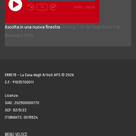
Play
1x
00:00
/
1:02:26
Episode
Storia, Mission e Vision
Ascolta in una nuova finestra
|
Durata: 1:02:26
|
Registrato il 14
Fondatori
Novembre 2024
Direttivo
Speaker
Docenti
ERRE18 – La Casa degli Artisti APS © 2026
C.F.: 91035700011
Blogger
Licenze:
La Nostra Rete
SIAE: 202500000170
SCF: 82/5/23
Attività
ITSRIGHTS: 0015524
Corsi e Masterclass
MENU VELOCE