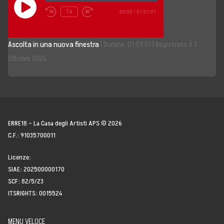
Play
1x
00:00
/
01:01:01
Episode
Storia, Mission e Vision
Ascolta in una nuova finestra
|
Durata: 01:01:01
|
Registrato il 3
Fondatori
Ottobre 2024
Direttivo
Speaker
Docenti
ERRE18 – La Casa degli Artisti APS © 2026
C.F.: 91035700011
Blogger
Licenze:
La Nostra Rete
SIAE: 202500000170
SCF: 82/5/23
Attività
ITSRIGHTS: 0015524
Corsi e Masterclass
MENU VELOCE