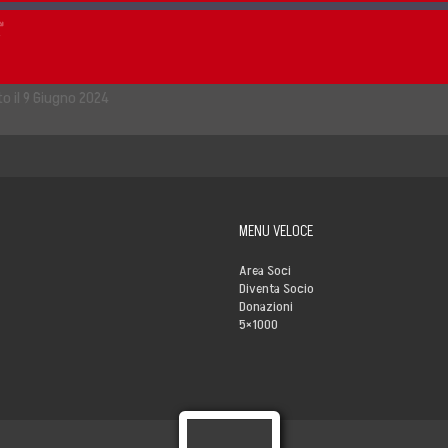
ision
to il 9 Giugno 2024
MENU VELOCE
Area Soci
Diventa Socio
Donazioni
5×1000
s