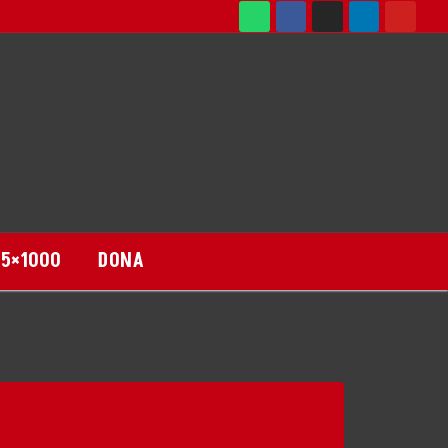
DONA
5×1000