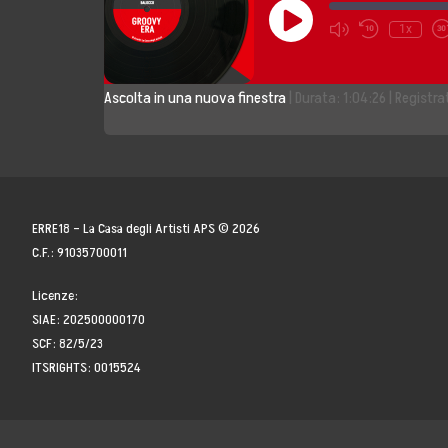
Play
1x
Storia, Mission e V
Episode
Fondatori
Ascolta in una nuova finestra
|
Durata: 1:04:26
|
Registra
Direttivo
Speaker
ERRE18 – La Casa degli Artisti APS © 2026
Docenti
C.F.: 91035700011
Blogger
Licenze:
SIAE: 202500000170
La Nostra Rete
SCF: 82/5/23
ITSRIGHTS: 0015524
Attività
Corsi e Masterclas