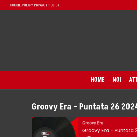
Vai
COOKIE POLICY
PRIVACY POLICY
al
contenuto
HOME
NOI
AT
Groovy Era – Puntata 26 202
Home
Groovy Era
Groovy Era - Puntata 
Noi