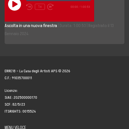
Play
1x
00:00
/
1:00:53
Episode
Storia, Mission e Vision
Ascolta in una nuova finestra
|
Durata: 1:00:53
|
Registrato il 13
Fondatori
Gennaio 2024
Direttivo
Speaker
Docenti
ERRE18 – La Casa degli Artisti APS © 2026
C.F.: 91035700011
Blogger
Licenze:
La Nostra Rete
SIAE: 202500000170
SCF: 82/5/23
Attività
ITSRIGHTS: 0015524
Corsi e Masterclass
MENU VELOCE