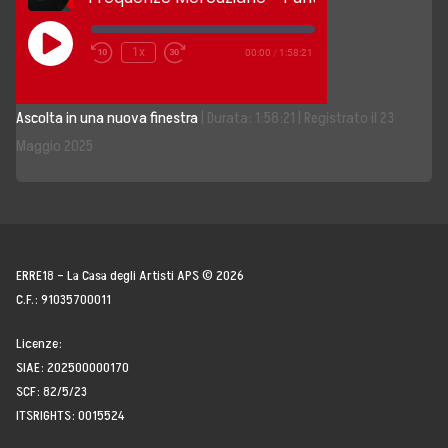
Storia, Mission e Vision
Play
1x
00:00
/
1:58:21
Episode
Fondatori
Ascolta in una nuova finestra
|
Durata: 1:58:21
|
Registrato il 23
Direttivo
Maggio 2025
Speaker
Docenti
Blogger
ERRE18 – La Casa degli Artisti APS © 2026
C.F.: 91035700011
La Nostra Rete
Licenze:
SIAE: 202500000170
Attività
SCF: 82/5/23
ITSRIGHTS: 0015524
Corsi e Masterclass