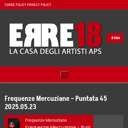
Vai
COOKIE POLICY
PRIVACY POLICY
al
contenuto
DONA
Frequenze Mercuziane – Puntata 45
2025.05.23
Home
Frequenze Mercuziane
Noi
Frequenze Mercuziane - Puntata 45 2025.05.23