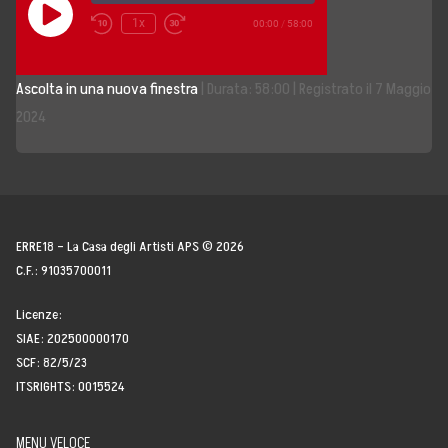
Play
1x
00:00
/
58:00
Episode
Storia, Mission e Vision
Ascolta in una nuova finestra
|
Durata: 58:00
|
Registrato il 7 Maggio
Fondatori
2024
Direttivo
Speaker
Docenti
ERRE18 – La Casa degli Artisti APS © 2026
C.F.: 91035700011
Blogger
Licenze:
La Nostra Rete
SIAE: 202500000170
SCF: 82/5/23
Attività
ITSRIGHTS: 0015524
Corsi e Masterclass
MENU VELOCE