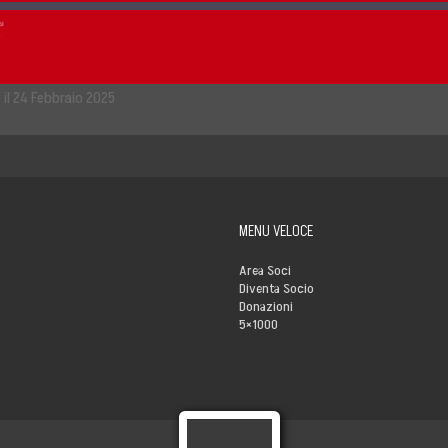
ision
 il 24 Febbraio 2025
MENU VELOCE
Area Soci
Diventa Socio
Donazioni
5×1000
s