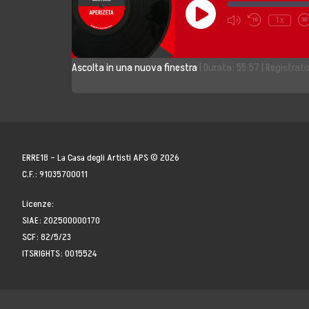
Play
1x
Storia, Mission e V
Episode
Fondatori
Ascolta in una nuova finestra
|
Durata: 55:57
|
Registrato
Direttivo
Speaker
ERRE18 – La Casa degli Artisti APS © 2026
Docenti
C.F.: 91035700011
Blogger
Licenze:
SIAE: 202500000170
La Nostra Rete
SCF: 82/5/23
ITSRIGHTS: 0015524
Attività
Corsi e Masterclas