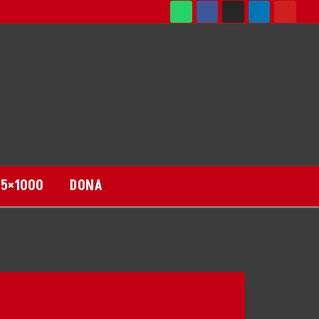
DONA
5×1000