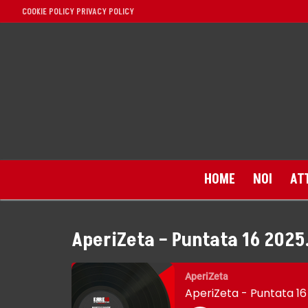
Vai
COOKIE POLICY
PRIVACY POLICY
al
contenuto
HOME
NOI
AT
AperiZeta – Puntata 16 2025
Home
AperiZeta
AperiZeta - Puntata 16
Noi