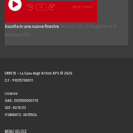
Play
1x
00:00
/
1:04:31
Episode
Storia, Mission e Vision
Ascolta in una nuova finestra
|
Durata: 1:04:31
|
Registrato il 16
Fondatori
Dicembre 2024
Direttivo
Speaker
Docenti
ERRE18 – La Casa degli Artisti APS © 2026
C.F.: 91035700011
Blogger
Licenze:
La Nostra Rete
SIAE: 202500000170
SCF: 82/5/23
Attività
ITSRIGHTS: 0015524
Corsi e Masterclass
MENU VELOCE