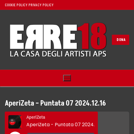
Vai
COOKIE POLICY
PRIVACY POLICY
al
contenuto
DONA
AperiZeta – Puntata 07 2024.12.16
Home
AperiZeta
AperiZeta - Puntata 07 2024.12.16
Noi