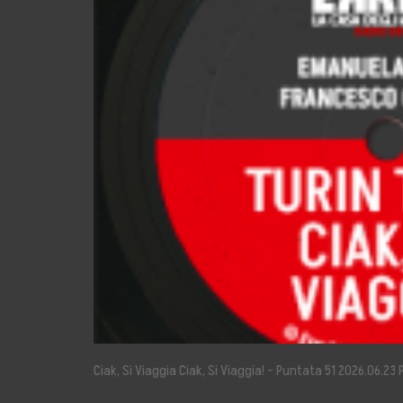
Storia, Mission e V
Fondatori
Direttivo
Speaker
Docenti
Blogger
La Nostra Rete
Attività
Ciak, Si Viaggia Ciak, Si Viaggia! – Puntata 51 2026.06.2
Corsi e Masterclas