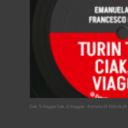
Ciak, Si Viaggia Ciak, Si Viaggia! – Puntata 49 2026.06.0
LEGGI IL SEGUITO →