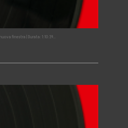
nuova finestra | Durata: 1:10:39…