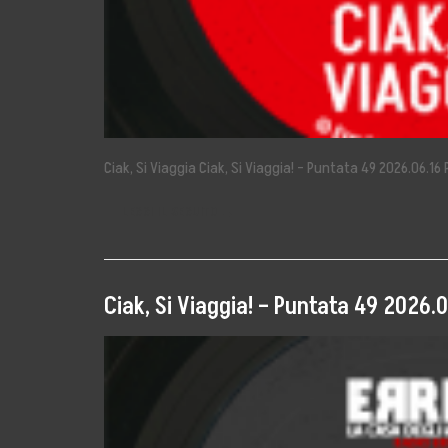
Contatta Ufficio 
5×1000
Ciak, Si Viaggia Ciak, Si Viaggia! – Puntata 49 2026.06.1
LEGGI IL SEGUITO →
Ciak, Si Viaggia! – Puntata 49 2026.