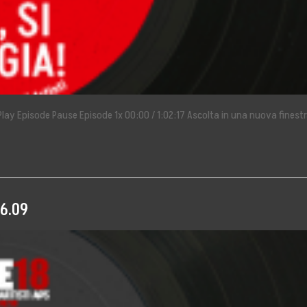
Stampa
6 Play Episode Pause Episode 1x 00:00 / 1:02:17 Ascolta in una nuova finestr
06.09