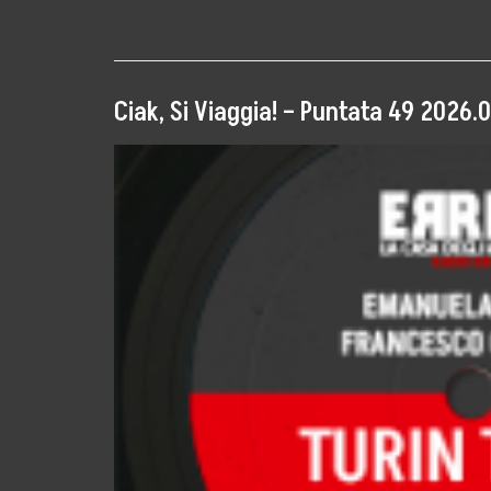
LEGGI IL SEGUITO →
Radio ERRE18
Eventi Culturali
Ciak, Si Viaggia! – Puntata 49 2026.0
#MetaBlog
Diventa Socio
Contatti
Area Press
Comunicati Stam
Rassegna Stampa
Cartella Stampa