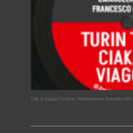
Ciak, Si Viaggia TurinPop – Radiodramma, Pirandello 2026.
LEGGI IL SEGUITO →