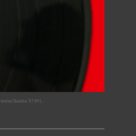
estra | Durata: 57:59 |…